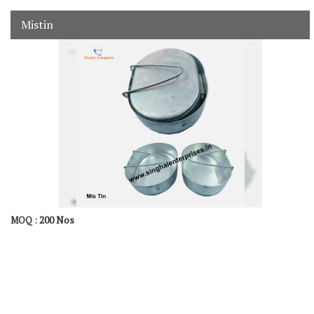
Mistin
200 Nos
MOQ :